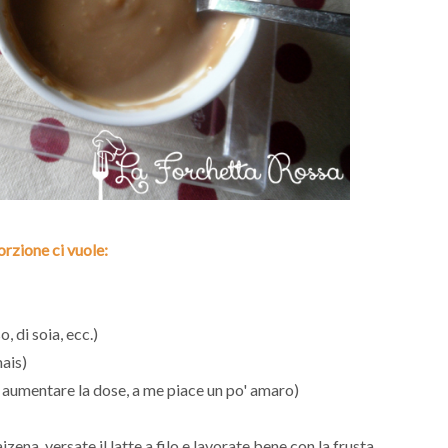
rzione ci vuole:
, di soia, ecc.)
ais)
e aumentare la dose, a me piace un po' amaro)
ena, versate il latte a filo e lavorate bene con la frusta