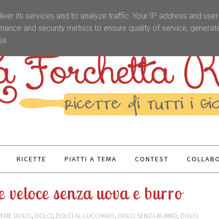
iver its services and to analyze traffic. Your IP address and use
mance and security metrics to ensure quality of service, genera
se.
RICETTE
PIATTI A TEMA
CONTEST
COLLABO
 e veloce senza uova e burro
EME DOLCI
,
DOLCI
,
DOLCI AL CUCCHIAIO
,
DOLCI SENZA BURRO
,
DOLCI