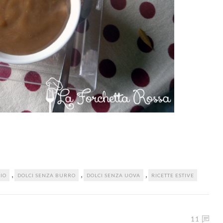
,
,
,
AIO
DOLCI SENZA BURRO
DOLCI SENZA UOVA
RICETTE ESTIVE
11