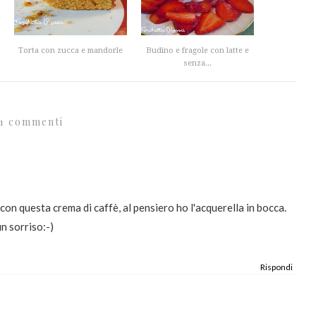
Torta con zucca e mandorle
Budino e fragole con latte e
senza...
1 commenti
on questa crema di caffè, al pensiero ho l'acquerella in bocca.
n sorriso:-)
Rispondi