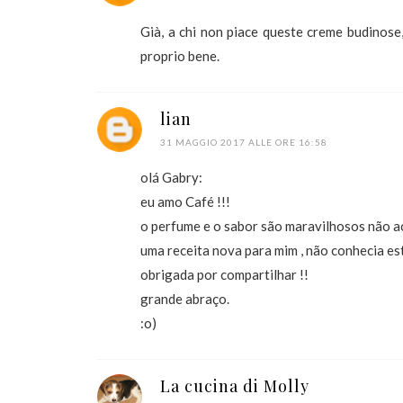
Già, a chi non piace queste creme budinose,
proprio bene.
lian
31 MAGGIO 2017 ALLE ORE 16:58
olá Gabry:
eu amo Café !!!
o perfume e o sabor são maravilhosos não a
uma receita nova para mim , não conhecia es
obrigada por compartilhar !!
grande abraço.
:o)
La cucina di Molly