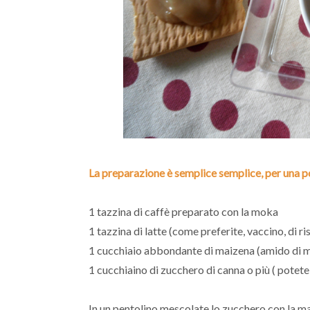
La preparazione è semplice semplice, per una po
1 tazzina di caffè preparato con la moka
1 tazzina di latte (come preferite, vaccino, di riso
1 cucchiaio abbondante di maizena (amido di m
1 cucchiaino di zucchero di canna o più ( potet
In un pentolino mescolate lo zucchero con la maiz