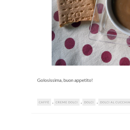
Golosissima, buon appetito!
,
,
,
CAFFÈ
CREME DOLCI
DOLCI
DOLCI AL CUCCHI