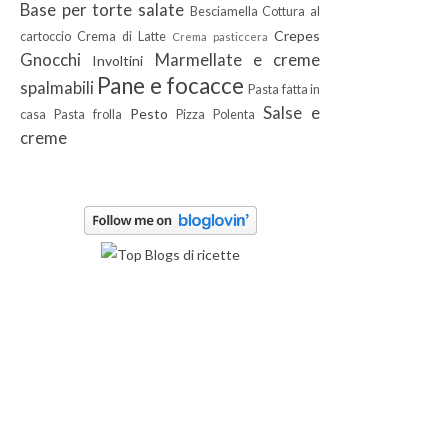
Base per torte salate
Besciamella
Cottura al
Crepes
cartoccio
Crema di Latte
Crema pasticcera
Gnocchi
Marmellate e creme
Involtini
Pane e focacce
spalmabili
Pasta fatta in
Salse e
Pesto
casa
Pasta frolla
Pizza
Polenta
creme