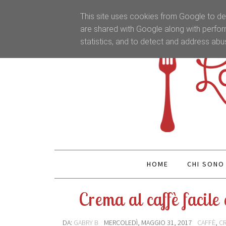
This site uses cookies from Google to del
are shared with Google along with perfor
statistics, and to detect and address abu
HOME
CHI SONO
Crema al caffè facile
DA:
GABRY B
MERCOLEDÌ, MAGGIO 31, 2017
CAFFÈ
,
CR