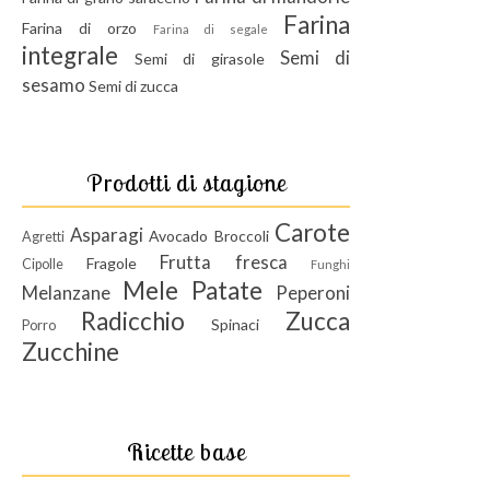
Farina
Farina di orzo
Farina di segale
integrale
Semi di
Semi di girasole
sesamo
Semi di zucca
Prodotti di stagione
Carote
Asparagi
Avocado
Broccoli
Agretti
Frutta fresca
Fragole
Cipolle
Funghi
Mele
Patate
Melanzane
Peperoni
Radicchio
Zucca
Spinaci
Porro
Zucchine
Ricette base