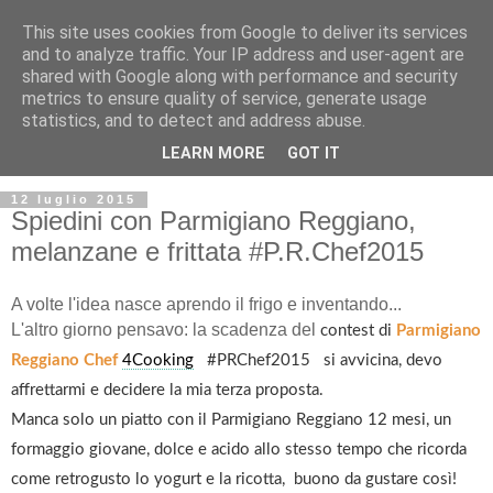
This site uses cookies from Google to deliver its services
and to analyze traffic. Your IP address and user-agent are
shared with Google along with performance and security
metrics to ensure quality of service, generate usage
statistics, and to detect and address abuse.
LEARN MORE
GOT IT
12 luglio 2015
Spiedini con Parmigiano Reggiano,
melanzane e frittata #P.R.Chef2015
A volte l'idea nasce aprendo il frigo e inventando...
L'altro giorno pensavo: la scadenza del
contest di
Parmigiano
Reggiano
Chef
4Cooking
#PRChef2015 si avvicina, devo
affrettarmi e decidere la mia terza proposta.
Manca solo un piatto con il Parmigiano Reggiano 12 mesi, un
formaggio giovane, dolce e acido allo stesso tempo che ricorda
come retrogusto lo yogurt e la ricotta, buono da gustare così!