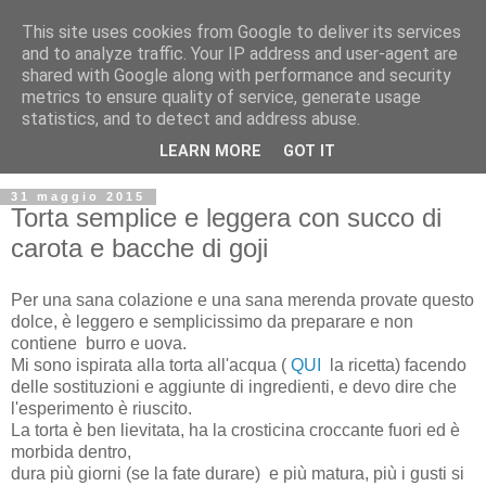
This site uses cookies from Google to deliver its services
and to analyze traffic. Your IP address and user-agent are
shared with Google along with performance and security
metrics to ensure quality of service, generate usage
statistics, and to detect and address abuse.
LEARN MORE
GOT IT
31 maggio 2015
Torta semplice e leggera con succo di
carota e bacche di goji
Per una sana colazione e una sana merenda provate questo
dolce, è leggero e semplicissimo da preparare e non
contiene burro e uova.
Mi sono ispirata alla torta all'acqua (
QUI
la ricetta) facendo
delle sostituzioni e aggiunte di ingredienti, e devo dire che
l'esperimento è riuscito.
La torta è ben lievitata, ha la crosticina croccante fuori ed è
morbida dentro,
dura più giorni (se la fate durare) e più matura, più i gusti si