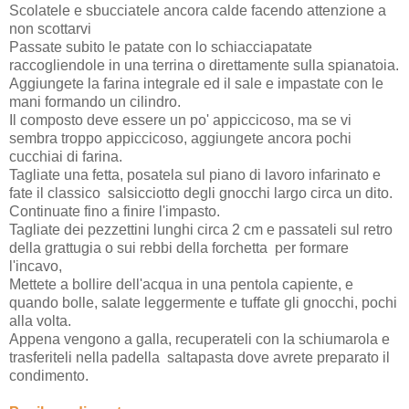
Scolatele e sbucciatele ancora calde facendo attenzione a
non scottarvi
Passate subito le patate con lo schiacciapatate
raccogliendole in una terrina o direttamente sulla spianatoia.
Aggiungete la farina integrale ed il sale e impastate con le
mani formando un cilindro.
Il composto deve essere un po' appiccicoso, ma se vi
sembra troppo appiccicoso, aggiungete ancora pochi
cucchiai di farina.
Tagliate una fetta, posatela sul piano di lavoro infarinato e
fate il classico salsicciotto degli gnocchi largo circa un dito.
Continuate fino a finire l'impasto.
Tagliate dei pezzettini lunghi circa 2 cm e passateli sul retro
della grattugia o sui rebbi della forchetta per formare
l'incavo,
Mettete a bollire dell'acqua in una pentola capiente, e
quando bolle, salate leggermente e tuffate gli gnocchi, pochi
alla volta.
Appena vengono a galla, recuperateli con la schiumarola e
trasferiteli nella padella saltapasta dove avrete preparato il
condimento.