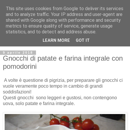
This site uses cookies from Google to deliver its services
and to analyze traffic. Your IP address and user-agent are
shared with Google along with performance and security
metrics to ensure quality of service, generate usage
statistics, and to detect and address abuse.
LEARN MORE
GOT IT
9 aprile 2018
Gnocchi di patate e farina integrale con
pomodorini
A volte è questione di pigrizia, per preparare gli gnocchi ci
vuole veramente poco tempo in cambio di grandi
soddisfazioni!
Questi gnocchi sono leggeri e gustosi, non contengono
uova, solo patate e farina integrale.