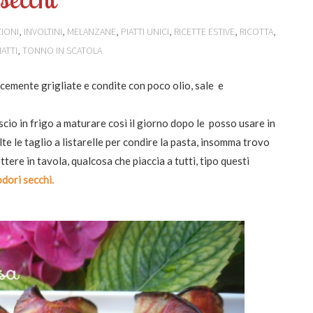
IONI
,
INVOLTINI
,
MELANZANE
,
PIATTI UNICI
,
RICETTE ESTIVE
,
RICOTTA
,
ATTI
,
TONNO IN SCATOLA
cemente grigliate e condite con poco olio, sale e
scio in frigo a maturare così il giorno dopo le posso usare in
lte le taglio a listarelle per condire la pasta, insomma trovo
ere in tavola, qualcosa che piaccia a tutti, tipo questi
odori secchi.