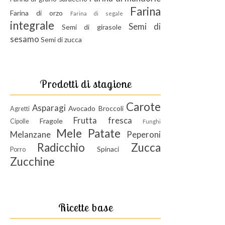
Farina
Farina di orzo
Farina di segale
integrale
Semi di
Semi di girasole
sesamo
Semi di zucca
Prodotti di stagione
Carote
Asparagi
Avocado
Broccoli
Agretti
Frutta fresca
Fragole
Cipolle
Funghi
Mele
Patate
Melanzane
Peperoni
Radicchio
Zucca
Spinaci
Porro
Zucchine
Ricette base