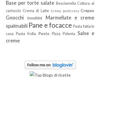
Base per torte salate
Besciamella
Cottura al
Crepes
cartoccio
Crema di Latte
Crema pasticcera
Gnocchi
Marmellate e creme
Involtini
Pane e focacce
spalmabili
Pasta fatta in
Salse e
Pesto
casa
Pasta frolla
Pizza
Polenta
creme