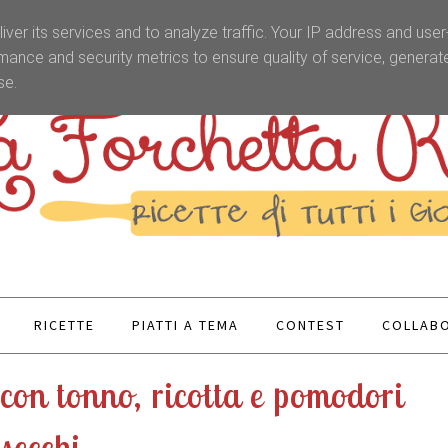
iver its services and to analyze traffic. Your IP address and use
mance and security metrics to ensure quality of service, genera
se.
RICETTE
PIATTI A TEMA
CONTEST
COLLABO
con tonno, ricotta e pomodori
secchi