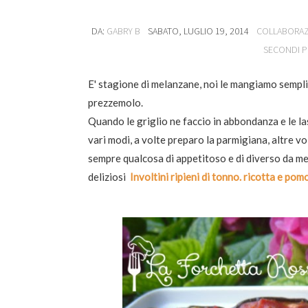
DA:
GABRY B
SABATO, LUGLIO 19, 2014
COLLABORAZ
SECONDI PI
E' stagione di melanzane, noi le mangiamo sempli
prezzemolo.
Quando le griglio ne faccio in abbondanza e le la
vari modi, a volte preparo la parmigiana, altre vo
sempre qualcosa di appetitoso e di diverso da mett
deliziosi
Involtini ripieni di tonno. ricotta e pom