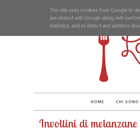
This site uses cookies from Google to del
are shared with Google along with perfor
statistics, and to detect and address abu
HOME
CHI SONO
Involtini di melanzane 