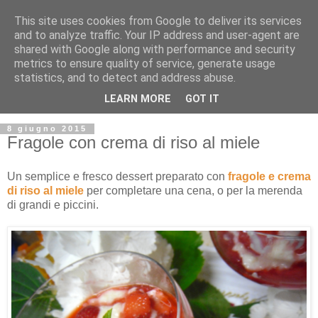
This site uses cookies from Google to deliver its services
and to analyze traffic. Your IP address and user-agent are
shared with Google along with performance and security
metrics to ensure quality of service, generate usage
statistics, and to detect and address abuse.
LEARN MORE
GOT IT
8 giugno 2015
Fragole con crema di riso al miele
Un semplice e fresco dessert preparato con
fragole e crema
di riso al miele
per completare una cena, o per la merenda
di grandi e piccini.