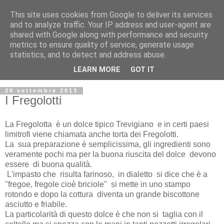
This site uses cookies from Google to deliver its services
and to analyze traffic. Your IP address and user-agent are
shared with Google along with performance and security
metrics to ensure quality of service, generate usage
statistics, and to detect and address abuse.
LEARN MORE
GOT IT
28 settembre 2013
I Fregolotti
La Fregolotta è un dolce tipico Trevigiano e in certi paesi
limitrofi viene chiamata anche torta dei Fregolotti.
La sua preparazione è semplicissima, gli ingredienti sono
veramente pochi ma per la buona riuscita del dolce devono
essere di buona qualità.
L'impasto che risulta farinoso, in dialetto si dice che è a
"fregoe, fregole cioè briciole" si mette in uno stampo
rotondo e dopo la cottura diventa un grande biscottone
asciutto e friabile.
La particolarità di questo dolce è che non si taglia con il