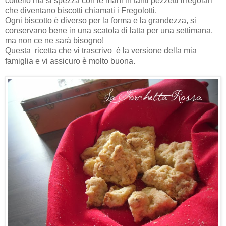
coltello ma si spezza con le mani in tanti pezzetti irregolari
che diventano biscotti chiamati i Fregolotti.
Ogni biscotto è diverso per la forma e la grandezza, si
conservano bene in una scatola di latta per una settimana,
ma non ce ne sarà bisogno!
Questa ricetta che vi trascrivo è la versione della mia
famiglia e vi assicuro è molto buona.