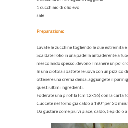
1 cucchiaio di olio evo
sale
Preparazione:
Lavate le zucchine togliendo le due estremità e t
Scaldate l'olio in una padella antiaderente a fu
mescolando spesso, devono rimanere un po' cro
In una ciotola sbattete le uova con un pizzico d
ottenere una crema densa, aggiungete il parmig
questi ultimi ingredienti.
Foderate una pirofila (cm 12x16) con la carta f
Cuocete nel forno già caldo a 180° per 20 minut
Da gustare come più vi piace, caldo, tiepido o