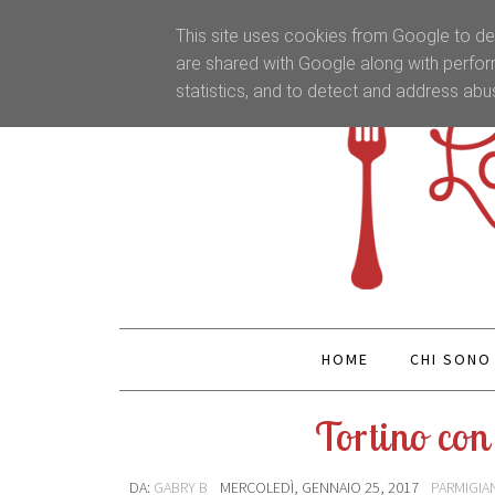
This site uses cookies from Google to del
are shared with Google along with perfor
statistics, and to detect and address abu
HOME
CHI SONO
Tortino con 
DA:
GABRY B
MERCOLEDÌ, GENNAIO 25, 2017
PARMIGIA