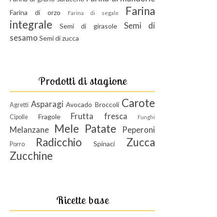
Farina
Farina di orzo
Farina di segale
integrale
Semi di
Semi di girasole
sesamo
Semi di zucca
Prodotti di stagione
Carote
Asparagi
Avocado
Broccoli
Agretti
Frutta fresca
Fragole
Cipolle
Funghi
Mele
Patate
Melanzane
Peperoni
Radicchio
Zucca
Spinaci
Porro
Zucchine
Ricette base