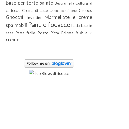
Base per torte salate
Besciamella
Cottura al
Crepes
cartoccio
Crema di Latte
Crema pasticcera
Gnocchi
Marmellate e creme
Involtini
Pane e focacce
spalmabili
Pasta fatta in
Salse e
Pesto
casa
Pasta frolla
Pizza
Polenta
creme