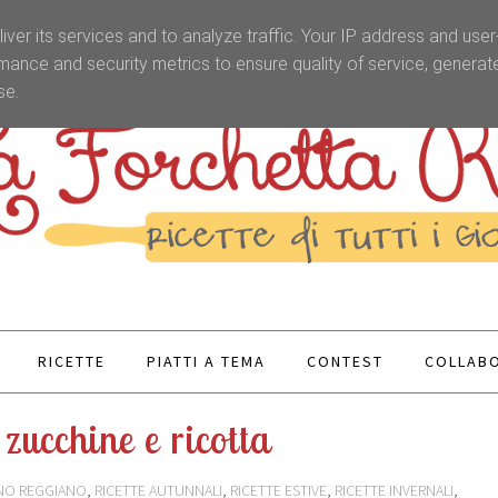
iver its services and to analyze traffic. Your IP address and use
mance and security metrics to ensure quality of service, genera
se.
RICETTE
PIATTI A TEMA
CONTEST
COLLABO
zucchine e ricotta
NO REGGIANO
,
RICETTE AUTUNNALI
,
RICETTE ESTIVE
,
RICETTE INVERNALI
,