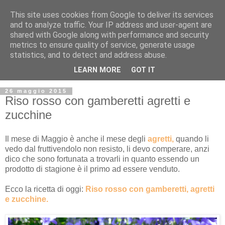
This site uses cookies from Google to deliver its services
and to analyze traffic. Your IP address and user-agent are
shared with Google along with performance and security
metrics to ensure quality of service, generate usage
statistics, and to detect and address abuse.
LEARN MORE
GOT IT
26 maggio 2015
Riso rosso con gamberetti agretti e
zucchine
Il mese di Maggio è anche il mese degli
agretti,
quando li
vedo dal fruttivendolo non resisto, li devo comperare, anzi
dico che sono fortunata a trovarli in quanto essendo un
prodotto di stagione è il primo ad essere venduto.
Ecco la ricetta di oggi:
Riso rosso con gamberetti, agretti
e zucchine.