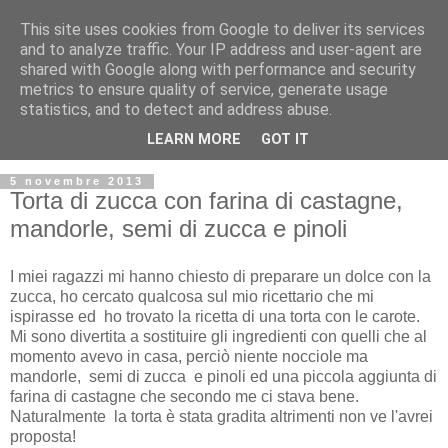
This site uses cookies from Google to deliver its services
and to analyze traffic. Your IP address and user-agent are
shared with Google along with performance and security
metrics to ensure quality of service, generate usage
statistics, and to detect and address abuse.
LEARN MORE
GOT IT
5 novembre 2013
Torta di zucca con farina di castagne,
mandorle, semi di zucca e pinoli
I miei ragazzi mi hanno chiesto di preparare un dolce con la
zucca, ho cercato qualcosa sul mio ricettario che mi
ispirasse ed ho trovato la ricetta di una torta con le carote.
Mi sono divertita a sostituire gli ingredienti con quelli che al
momento avevo in casa, perciò niente nocciole ma
mandorle, semi di zucca e pinoli ed una piccola aggiunta di
farina di castagne che secondo me ci stava bene.
Naturalmente la torta è stata gradita altrimenti non ve l'avrei
proposta!