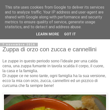
This site uses cookies from Google to deliver its services
and to analyze traffic. Your IP address and user-agent are
shared with Google along with performance and security
metrics to ensure quality of service, generate usage
statistics, and to detect and address abuse.
LEARN MORE
GOT IT
7 novembre 2016
Zuppa di orzo con zucca e cannellini
Le zuppe in questo periodo sono l'ideale per una calda
cena, una zuppa fumante in tavola scalda il corpo, il cuore,
la casa e la famiglia.
Di zuppe ce ne sono tante, ogni famiglia ha la sua versione,
ecco la mia con orzo, zucca, cannellini ed un pizzico di
curcuma che fa sempre bene!